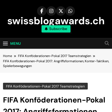
Skip
to
content
swissblogawards.ch
Subscribe
MENU
Home
FIFA Konföderationen-Pokal 2017 Teamstrategien
FIFA Konföderationen-Pokal 2017: Angriffsformationen, Konter-Taktiken,
Spielerbewegungen
FIFA Konföderationen-Pokal 2017 Teamstrategien
FIFA Konföderationen-Pokal
2017: Angriffsformationen,