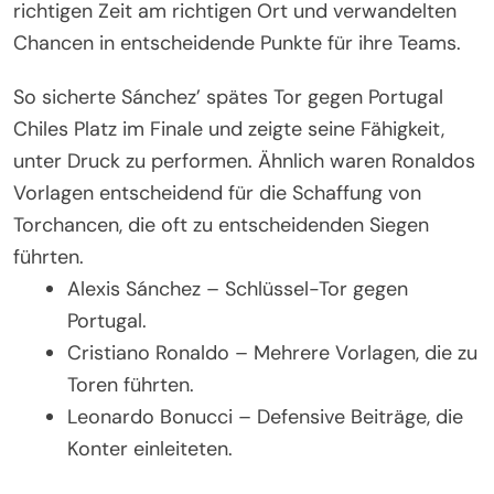
richtigen Zeit am richtigen Ort und verwandelten
Chancen in entscheidende Punkte für ihre Teams.
So sicherte Sánchez’ spätes Tor gegen Portugal
Chiles Platz im Finale und zeigte seine Fähigkeit,
unter Druck zu performen. Ähnlich waren Ronaldos
Vorlagen entscheidend für die Schaffung von
Torchancen, die oft zu entscheidenden Siegen
führten.
Alexis Sánchez – Schlüssel-Tor gegen
Portugal.
Cristiano Ronaldo – Mehrere Vorlagen, die zu
Toren führten.
Leonardo Bonucci – Defensive Beiträge, die
Konter einleiteten.