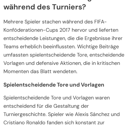
während des Turniers?
Mehrere Spieler stachen während des FIFA-
Konföderationen-Cups 2017 hervor und lieferten
entscheidende Leistungen, die die Ergebnisse ihrer
Teams erheblich beeinflussten. Wichtige Beiträge
umfassten spielentscheidende Tore, entscheidende
Vorlagen und defensive Aktionen, die in kritischen
Momenten das Blatt wendeten.
Spielentscheidende Tore und Vorlagen
Spielentscheidende Tore und Vorlagen waren
entscheidend für die Gestaltung der
Turniergeschichte. Spieler wie Alexis Sánchez und
Cristiano Ronaldo fanden sich konstant zur