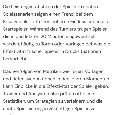
Die Leistungsstatistiken der Spieler in späten
Spielszenarien zeigen einen Trend, bei dem
Ersatzspieler oft einen höheren Einfluss haben als
Startspieler. Während des Turniers trugen Spieler,
die in den letzten 20 Minuten eingewechselt
wurden, häufig zu Toren oder Vorlagen bei, was die
Effektivität frischer Spieler in Drucksituationen
hervorhebt.
Das Verfolgen von Metriken wie Toren, Vorlagen
und defensiven Aktionen in den letzten Momenten
kann Einblicke in die Effektivität der Spieler geben.
Trainer und Analysten überprüfen oft diese
Statistiken, um Strategien zu verfeinern und die
späte Spielleistung in zukünftigen Spielen zu