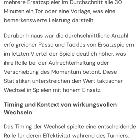
mehrere Ersatzspieler im Durchschnitt alle 30
Minuten ein Tor oder eine Vorlage, was eine
bemerkenswerte Leistung darstellt.
Darüber hinaus war die durchschnittliche Anzahl
erfolgreicher Pässe und Tackles von Ersatzspielern
im letzten Viertel der Spiele deutlich höher, was
ihre Rolle bei der Aufrechterhaltung oder
Verschiebung des Momentum betont. Diese
Statistiken unterstreichen den Wert taktischer
Wechsel in Spielen mit hohem Einsatz.
Timing und Kontext von wirkungsvollen
Wechseln
Das Timing der Wechsel spielte eine entscheidende
Rolle für deren Effektivität während des Turniers.