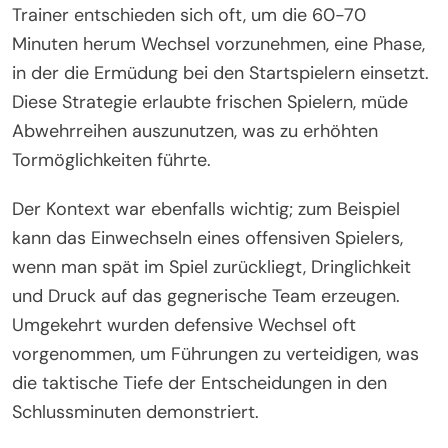
Trainer entschieden sich oft, um die 60-70
Minuten herum Wechsel vorzunehmen, eine Phase,
in der die Ermüdung bei den Startspielern einsetzt.
Diese Strategie erlaubte frischen Spielern, müde
Abwehrreihen auszunutzen, was zu erhöhten
Tormöglichkeiten führte.
Der Kontext war ebenfalls wichtig; zum Beispiel
kann das Einwechseln eines offensiven Spielers,
wenn man spät im Spiel zurückliegt, Dringlichkeit
und Druck auf das gegnerische Team erzeugen.
Umgekehrt wurden defensive Wechsel oft
vorgenommen, um Führungen zu verteidigen, was
die taktische Tiefe der Entscheidungen in den
Schlussminuten demonstriert.