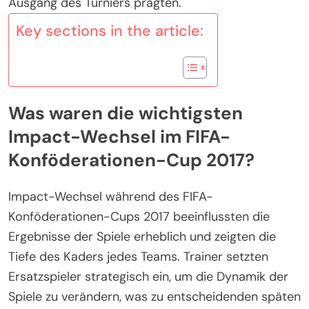
Ausgang des Turniers prägten.
Key sections in the article:
Was waren die wichtigsten
Impact-Wechsel im FIFA-
Konföderationen-Cup 2017?
Impact-Wechsel während des FIFA-
Konföderationen-Cups 2017 beeinflussten die
Ergebnisse der Spiele erheblich und zeigten die
Tiefe des Kaders jedes Teams. Trainer setzten
Ersatzspieler strategisch ein, um die Dynamik der
Spiele zu verändern, was zu entscheidenden späten