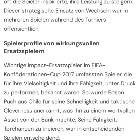
oft die Spieler inspirierte, ihre Leistung zu steigern.
Dieser strategische Einsatz von Wechseln war in
mehreren Spielen während des Turniers
offensichtlich.
Spielerprofile von wirkungsvollen
Ersatzspielern
Wichtige Impact-Ersatzspieler im FIFA-
Konföderationen-Cup 2017 umfassten Spieler, die
für ihre Vielseitigkeit und ihre Fähigkeit, unter Druck
zu performen, bekannt waren. So wurde Edson
Puch aus Chile für seine Schnelligkeit und taktische
Cleverness anerkannt, was ihn zu einem wertvollen
Asset von der Bank machte. Seine Fähigkeit,
Torchancen zu kreieren, war in entscheidenden
Spielen entscheidend.