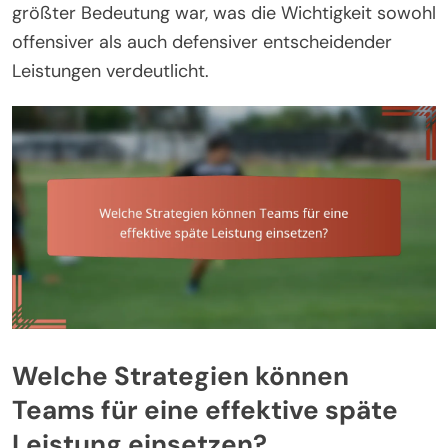
größter Bedeutung war, was die Wichtigkeit sowohl
offensiver als auch defensiver entscheidender
Leistungen verdeutlicht.
Welche Strategien können
Teams für eine effektive späte
Leistung einsetzen?