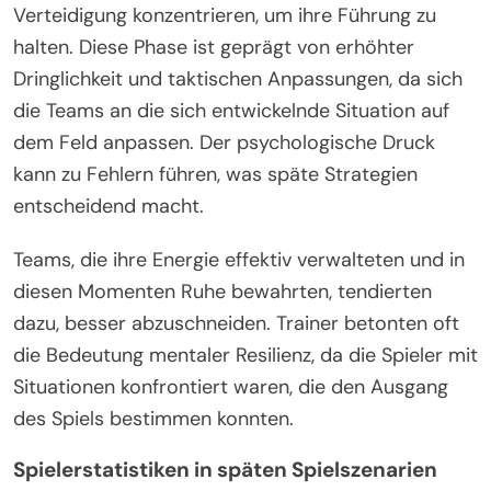
Verteidigung konzentrieren, um ihre Führung zu
halten. Diese Phase ist geprägt von erhöhter
Dringlichkeit und taktischen Anpassungen, da sich
die Teams an die sich entwickelnde Situation auf
dem Feld anpassen. Der psychologische Druck
kann zu Fehlern führen, was späte Strategien
entscheidend macht.
Teams, die ihre Energie effektiv verwalteten und in
diesen Momenten Ruhe bewahrten, tendierten
dazu, besser abzuschneiden. Trainer betonten oft
die Bedeutung mentaler Resilienz, da die Spieler mit
Situationen konfrontiert waren, die den Ausgang
des Spiels bestimmen konnten.
Spielerstatistiken in späten Spielszenarien