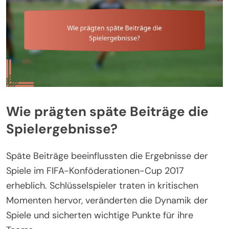
Wie prägten späte Beiträge die
Spielergebnisse?
Späte Beiträge beeinflussten die Ergebnisse der
Spiele im FIFA-Konföderationen-Cup 2017
erheblich. Schlüsselspieler traten in kritischen
Momenten hervor, veränderten die Dynamik der
Spiele und sicherten wichtige Punkte für ihre