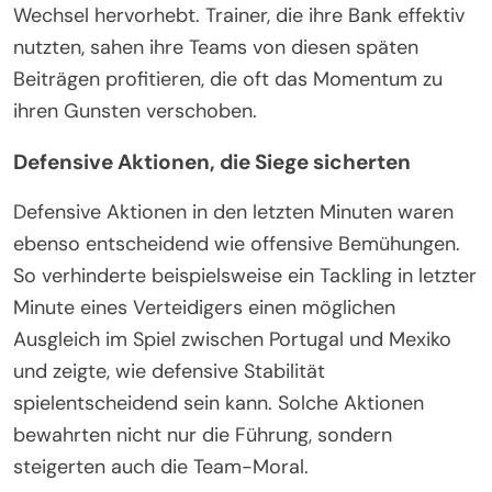
Wechsel hervorhebt. Trainer, die ihre Bank effektiv
nutzten, sahen ihre Teams von diesen späten
Beiträgen profitieren, die oft das Momentum zu
ihren Gunsten verschoben.
Defensive Aktionen, die Siege sicherten
Defensive Aktionen in den letzten Minuten waren
ebenso entscheidend wie offensive Bemühungen.
So verhinderte beispielsweise ein Tackling in letzter
Minute eines Verteidigers einen möglichen
Ausgleich im Spiel zwischen Portugal und Mexiko
und zeigte, wie defensive Stabilität
spielentscheidend sein kann. Solche Aktionen
bewahrten nicht nur die Führung, sondern
steigerten auch die Team-Moral.