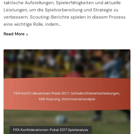
taktische Aufstellungen, Spielerfähigkeiten und aktuelle
Leistungen, um die Spielvorbereitung und Strategie zu
verbessern. Scouting-Berichte spielen in diesem Prozess
eine wichtige Rolle, indem…
Read More
FIFA Konföderationen-Pokal 2017 Spielanalyse