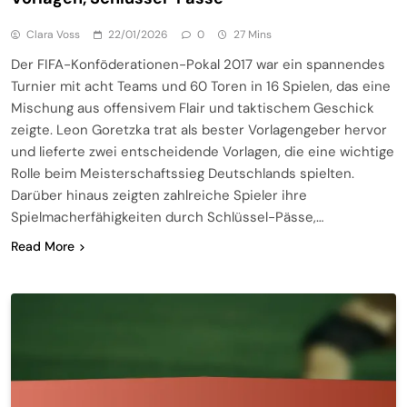
Clara Voss
22/01/2026
0
27 Mins
Der FIFA-Konföderationen-Pokal 2017 war ein spannendes
Turnier mit acht Teams und 60 Toren in 16 Spielen, das eine
Mischung aus offensivem Flair und taktischem Geschick
zeigte. Leon Goretzka trat als bester Vorlagengeber hervor
und lieferte zwei entscheidende Vorlagen, die eine wichtige
Rolle beim Meisterschaftssieg Deutschlands spielten.
Darüber hinaus zeigten zahlreiche Spieler ihre
Spielmacherfähigkeiten durch Schlüssel-Pässe,…
Read More