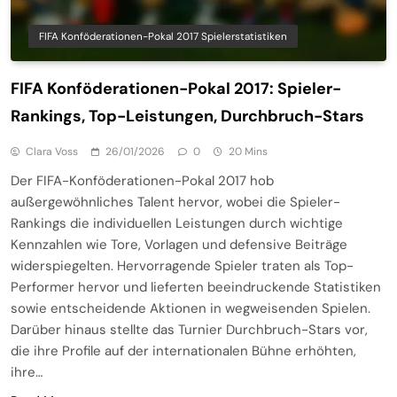
FIFA Konföderationen-Pokal 2017 Spielerstatistiken
FIFA Konföderationen-Pokal 2017: Spieler-
Rankings, Top-Leistungen, Durchbruch-Stars
Clara Voss
26/01/2026
0
20 Mins
Der FIFA-Konföderationen-Pokal 2017 hob
außergewöhnliches Talent hervor, wobei die Spieler-
Rankings die individuellen Leistungen durch wichtige
Kennzahlen wie Tore, Vorlagen und defensive Beiträge
widerspiegelten. Hervorragende Spieler traten als Top-
Performer hervor und lieferten beeindruckende Statistiken
sowie entscheidende Aktionen in wegweisenden Spielen.
Darüber hinaus stellte das Turnier Durchbruch-Stars vor,
die ihre Profile auf der internationalen Bühne erhöhten,
ihre…