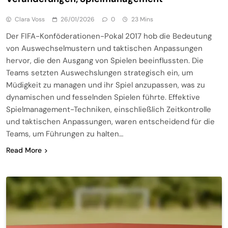
Clara Voss
26/01/2026
0
23 Mins
Der FIFA-Konföderationen-Pokal 2017 hob die Bedeutung
von Auswechselmustern und taktischen Anpassungen
hervor, die den Ausgang von Spielen beeinflussten. Die
Teams setzten Auswechslungen strategisch ein, um
Müdigkeit zu managen und ihr Spiel anzupassen, was zu
dynamischen und fesselnden Spielen führte. Effektive
Spielmanagement-Techniken, einschließlich Zeitkontrolle
und taktischen Anpassungen, waren entscheidend für die
Teams, um Führungen zu halten…
Read More