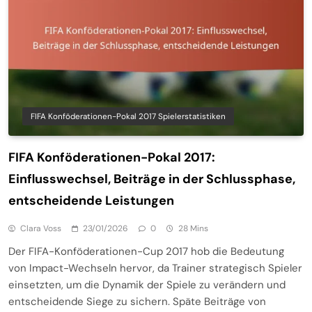
FIFA Konföderationen-Pokal 2017 Spielerstatistiken
FIFA Konföderationen-Pokal 2017:
Einflusswechsel, Beiträge in der Schlussphase,
entscheidende Leistungen
Clara Voss
23/01/2026
0
28 Mins
Der FIFA-Konföderationen-Cup 2017 hob die Bedeutung
von Impact-Wechseln hervor, da Trainer strategisch Spieler
einsetzten, um die Dynamik der Spiele zu verändern und
entscheidende Siege zu sichern. Späte Beiträge von