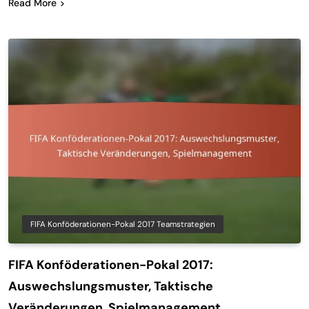
Read More
FIFA Konföderationen-Pokal 2017 Teamstrategien
FIFA Konföderationen-Pokal 2017:
Auswechslungsmuster, Taktische
Veränderungen, Spielmanagement