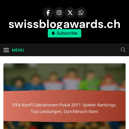
Skip
to
content
swissblogawards.ch
Subscribe
MENU